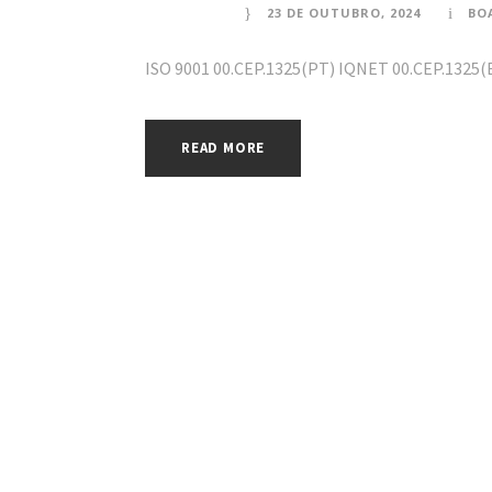
23 DE OUTUBRO, 2024
BO
ISO 9001 00.CEP.1325(PT) IQNET 00.CEP.1325(
READ MORE
CONTACTOS GERAIS
CO
Estrada do Alviela nº835, São Pedro
Nac
2380-184 Alcanena