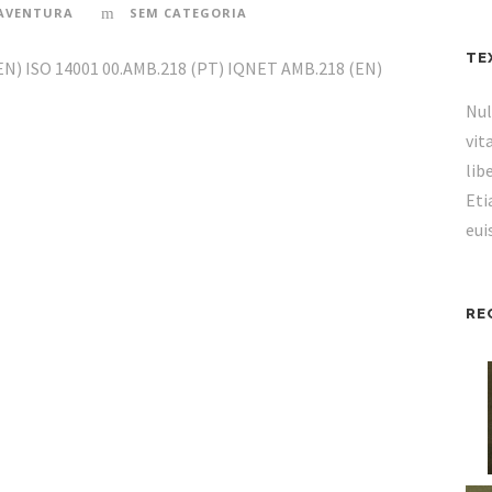
AVENTURA
SEM CATEGORIA
TE
EN) ISO 14001 00.AMB.218 (PT) IQNET AMB.218 (EN)
Nul
vit
lib
Eti
eui
RE
NTACTOS COMERCIAIS
APOIOS
ionais em:
São João da Madeira